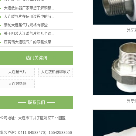
大连散热器厂家带您了解铜铝...
大连暖气片在使用过程中的节...
钢制大连暖气片规格有哪些
外牙
关于明装大连暖气片的几个误...
压铸铝大连暖气片的取暖效果
热门关键词
大连暖气片
大连散热器哪家好
大连散热器
外牙
联系我们
公司地址：大连市甘井子区姚家工业园区
业务咨询：0411-84588470；15542588556