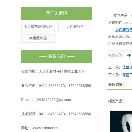
热门关键词
暖气片是一种
还是制作工艺
大连散热器哪家好
大连暖气片
大连暖气
发挥淋漓尽致
大连散热器
用配件供客户
相关标签：
P
联系我们
上一篇：
法兰
公司地址：大连市甘井子区姚家工业园区
下一篇：
等径
最近浏览：
业务咨询：0411-84588470；15542588556
E-mail：1294042428@qq.com
相关产品：
技术服务：0411-84588470；15542588556
网址：www.dlshibei.cn