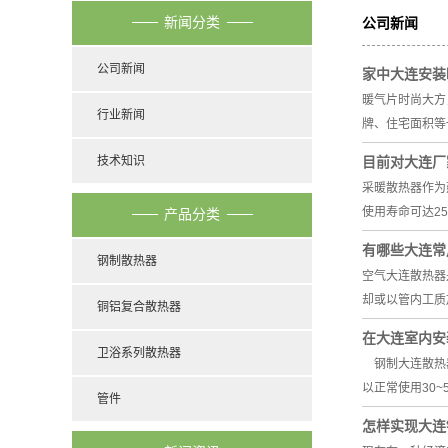
新闻分类
公司新闻
公司新闻
家中大连安装
暖气片时尚大方
行业新闻
牌、住宅面积等
技术知识
目前对大连厂
采暖散热器作为
使用寿命可达2
产品分类
有哪些大连常
钢制散热器
空气大连散热器
却或以管内工质
铜铝复合散热器
在大连室内安
卫浴系列散热器
钢制大连散热器
以正常使用30~
管件
怎样实现大连