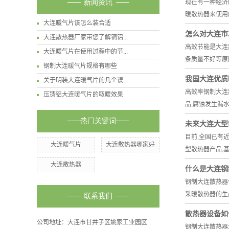
新闻资讯
现在有一种经济
暖散热器来使用
大连暖气片该怎么装合适
怎么对大连市
大连散热器厂家带您了解铜铝...
高效节能是大连
大连暖气片在使用过程中的节...
条质量不好等原
钢制大连暖气片规格有哪些
我国大连优质
关于明装大连暖气片的几个误...
高效率钢制大连
压铸铝大连暖气片的取暖效果
品,腐蚀发生漏
热门关键词
未来大连大型
目前,全国已有
大连暖气片
大连散热器哪家好
型散热器产品,
大连散热器
什么是大连钢
钢制大连散热器
采暖散热器的生
联系我们
散热器设备如
公司地址：大连市甘井子区姚家工业园区
钢制大连散热器