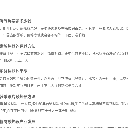
暖气片要花多少钱
，即开即热，散热效果好，是很多家庭冬季采暖的首选，和其他一些取暖方式相比，
一些因素的影响，价格高低也会各不相等，下面，我们将
家散热器的保养方法
建筑部品，业主选择散热器时，慎重对待。集中供热的小区，其水质特点决定了尽可
5年和50年以上。大
用散热器的类型
是以高效翅片管为传热元件，以蒸汽可其它流体（导热油、水等）为一种工质，以空
加热、冷却空气的目的。由于空气大连散热器是最合适
装采暖片散热器方法
,虽说材料主要为钢,但也绝非普通材料,像散热器,采用的就是高标号不锈钢材料.钢
50年,而在中国的使用寿命只有十分之一或更短.观察
钢制散热器产业发展