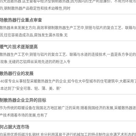
的大连散热器.这主要看中经济型钢制散热器,因为国内的生产利息廉价、不用为环境
的,钢制散热器产品稳定性和技术幼稚性,同时
场散热器行业重点审查
散热器未来发展主方向.高效率钢制散热器生产工艺中,铜管与铝片的复合工艺、联箱与
因,往往容易造成次品,腐蚀发生漏水现象.无
暖气片技术逐渐提高
散热器生产工艺中,铜管与铝片的复合工艺、联箱与水道的连接技术,一直是各方争论的
水现象.无缝药芯铝焊丝采用先进的药粉注入专
散热器行业的发展
近40家专业从事轻型采暖散热器生产的企业,如今在大中型城市的住宅建筑中,大都采用
基本达到了“安全可靠、轻、薄、美、新”
制散热器企业立异的目标
作为传统的取暖设备在我国北方地区被广泛的采用.随着我国经济的发展,采暖散热器逐
产技术随着市场的发展,也有了
何占据大连市场
均采用优质低碳冷轧钢材,充分利用其易于进行机械加工的特点制作出充满艺术形态的散