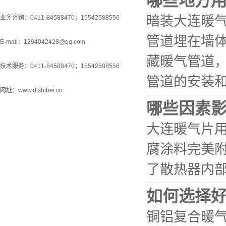
哪些地方
暗装大连暖
业务咨询：0411-84588470；15542588556
管道埋在墙
E-mail：1294042428@qq.com
藏暖气管道
技术服务：0411-84588470；15542588556
管道的安装
网址：www.dlshibei.cn
哪些因素
大连暖气片
腐涂料完美
了散热器内
如何选择
铜铝复合暖