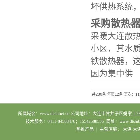
坏供热系统
采购散热
采暖大连散
小区，其水
铁散热器，这
因为集中供
共230条
每页12条
页次：11/
所属域名：www.dlshibei.cn 公司地址：大连市甘井子区姚家工业园区 业务
技术服务：0411-84588470；15542588556 网址：ww
热推产品
| 主营区域：
大连
大