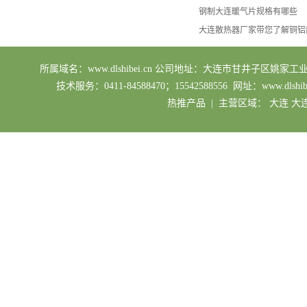
钢制大连暖气片规格有哪些
大连散热器厂家带您了解铜铝
所属域名：www.dlshibei.cn 公司地址：大连市甘井子区姚家工业园区 业务
技术服务：0411-84588470；15542588556 网址：ww
热推产品
| 主营区域：
大连
大