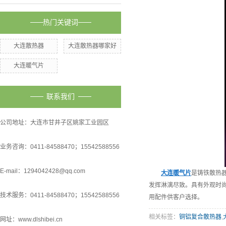
热门关键词
大连散热器
大连散热器哪家好
大连暖气片
联系我们
公司地址：大连市甘井子区姚家工业园区
业务咨询：0411-84588470；15542588556
E-mail：1294042428@qq.com
大连暖气片
是铸铁散热
发挥淋漓尽致。具有外观时
技术服务：0411-84588470；15542588556
用配件供客户选择。
相关标签：
铜铝复合散热器
,
网址：www.dlshibei.cn