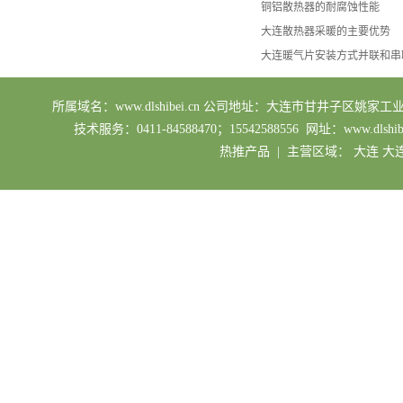
铜铝散热器的耐腐蚀性能
大连散热器采暖的主要优势
大连暖气片安装方式并联和串
所属域名：www.dlshibei.cn 公司地址：大连市甘井子区姚家工业园区 业务
技术服务：0411-84588470；15542588556 网址：ww
热推产品
| 主营区域：
大连
大