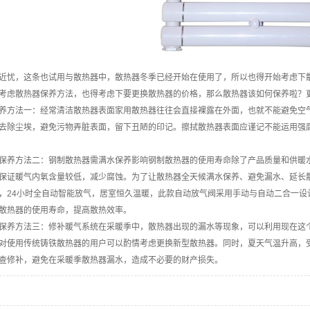
忧，这条也试用与散热器中，散热器冬季已经开始在使用了，所以也得开始考虑下
考虑散热器保养方法，也得考虑下要更换散热器的价格，那么散热器该如何保养啦？
养方法一：经常清洁散热器表面家用散热器往往会直接裸露在外面，也就不能避免空
去除尘埃，避免污物弄脏表面，留下丑陋的印记。擦拭散热器表面应谨记不能运用强
养方法二：钢制散热器需满水保养影响钢制散热器的使用寿命除了产品质量和供暖水
保证暖气内氧含量较低，减少腐蚀。为了让散热器全天候满水保养、避免漏水、延长散
，24小时全自动智能放气，居室恒久温暖，此款自动放气阀采用手动与自动二合一设
散热器的使用寿命，提高散热效率。
养方法三：修补暖气系统在采暖季中，散热器出现的漏水等现象，可以利用现在这个
对使用传统铸铁散热器的用户可以酌情考虑更换新型散热器。同时，夏天气温升高，
查修补，避免在采暖季散热器漏水，造成不必要的财产损失。