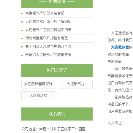
新闻资讯
大连暖气片该怎么装合适
大连散热器厂家带您了解铜铝...
大连暖气片在使用过程中的节...
人无远虑必有近
钢制大连暖气片规格有哪些
保养，同时我们
关于明装大连暖气片的几个误...
大连散热器
保
散热器的表面，
压铸铝大连暖气片的取暖效果
热器表面。
家用散热器保
热门关键词
热器需满水保养
进口自动放气阀
大连散热器哪家好
大连暖气片
象，有效的延长
大连散热器
家用散热器保
中最低的季节，
用户需要及时检
联系我们
本文网址：
公司地址：大连市甘井子区姚家工业园区