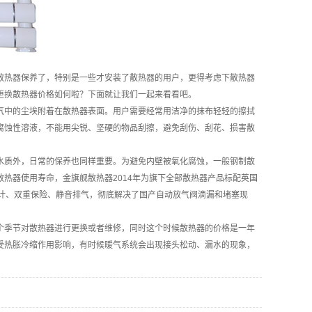
散热器保养了，特别是一些才安装了散热器的用户，更得考虑下散热器
更换散热器价格如何啦？下面就让我们一起来看看吧。
气中的尘埃附着在散热器表面。用户需要经常用洁净的抹布轻轻的擦拭
腐蚀性溶液，不能用尖锐、坚硬的物品刮擦，避免刮伤、刮花、损害散
质外，日常的保养也同样重要。为避免内壁被氧化腐蚀，一般钢制散
热器使用寿命，金旗舰散热器2014年为旗下全部散热器产品标配英国
计、双重保险、静音排气，彻底解决了国产自动放气阀滴漏和堵塞现
季节对散热器进行更换或者维修，同时这个时候散热器的价格是一年
受热胀冷缩作用影响，有时候暖气系统会出现接头松动、漏水的现象，